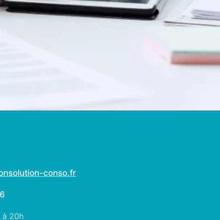
nsolution-conso.fr
06
h à 20h