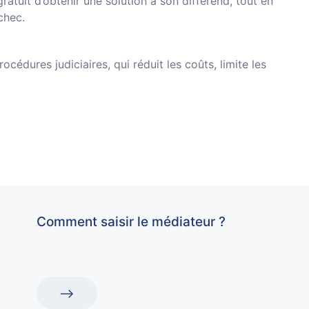
ratuit d’obtenir une solution à son différend, tout en
échec.
océdures judiciaires, qui réduit les coûts, limite les
Comment saisir le médiateur ?