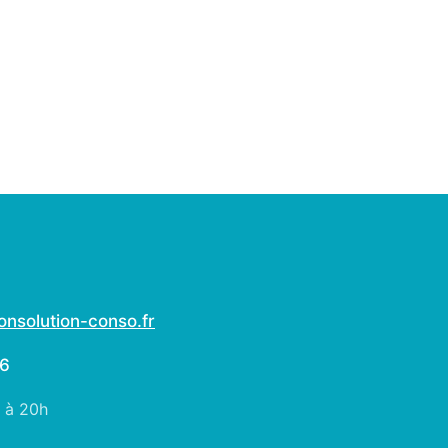
nsolution-conso.fr
06
h à 20h